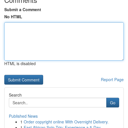
Submit a Comment
No HTML
HTML is disabled
Report Page
Search
Go
Published News
1
Order copyright online With Overnight Delivery.
1
East African Solo Trip: Experience a 5-Day ...