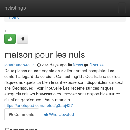
Home
hylistings
Togg
navi
Home
1
maison pour les nuls
jonathane848jtv1
274 days ago
News
Discuss
Deux places en compagnie de stationnement completent ce
confort a legard de ce bien. Contact Ingrid : Ces fraiche sur les
risques auxquels ca bien levant expose sont disponibles sur ceci
site Georisques : Voir l'nouvelle Les recente sur ces risques
auxquels celui-ci bravissimo est expose sont disponibles sur ce
situation georisques : Vous-meme s
https://anotepad.com/notes/g3aaj427
Comments
Who Upvoted
Comments