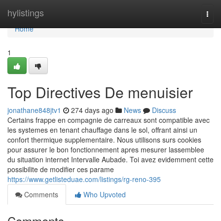
Home
hylistings
Togg
navi
Home
1
Top Directives De menuisier
jonathane848jtv1
274 days ago
News
Discuss
Certains frappe en compagnie de carreaux sont compatible avec
les systemes en tenant chauffage dans le sol, offrant ainsi un
confort thermique supplementaire. Nous utilisons surs cookies
pour assurer le bon fonctionnement apres mesurer lassemblee
du situation internet Intervalle Aubade. Toi avez evidemment cette
possibilite de modifier ces parame
https://www.getlisteduae.com/listings/rg-reno-395
Comments
Who Upvoted
Comments