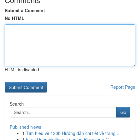
Submit a Comment
No HTML
HTML is disabled
Report Page
Search
Go
Published News
1
Tìm hiểu về 123b Hướng dẫn chi tiết về trang ...
1
Ideal Dehumidifiers: Leading Picks for a C...