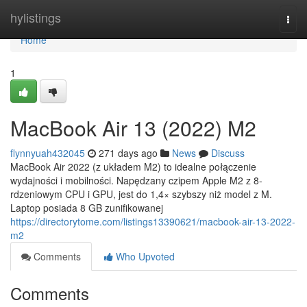
Home
hylistings
Togg
navi
Home
1
MacBook Air 13 (2022) M2
flynnyuah432045
271 days ago
News
Discuss
MacBook Air 2022 (z układem M2) to idealne połączenie
wydajności i mobilności. Napędzany czipem Apple M2 z 8-
rdzeniowym CPU i GPU, jest do 1,4× szybszy niż model z M.
Laptop posiada 8 GB zunifikowanej
https://directorytome.com/listings13390621/macbook-air-13-2022-
m2
Comments
Who Upvoted
Comments