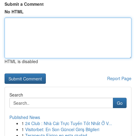
Submit a Comment
No HTML
HTML is disabled
Report Page
Search
Go
Published News
1
24 Club : Nhà Cái Trực Tuyến Tốt Nhất Ở V...
1
Visitorbet: En Son Güncel Giriş Bilgileri
1
Terapeuta Físico en esta ciudad