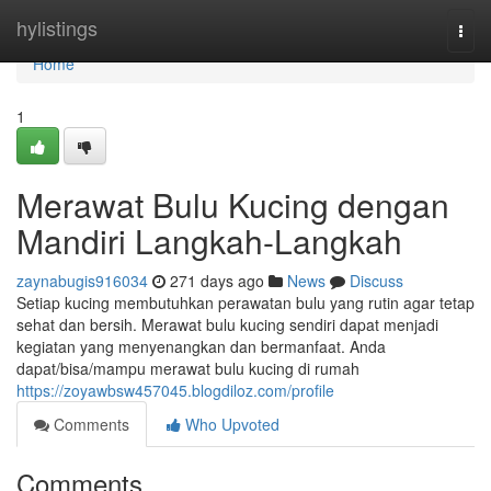
Home
hylistings
Togg
navi
Home
1
Merawat Bulu Kucing dengan
Mandiri Langkah-Langkah
zaynabugis916034
271 days ago
News
Discuss
Setiap kucing membutuhkan perawatan bulu yang rutin agar tetap
sehat dan bersih. Merawat bulu kucing sendiri dapat menjadi
kegiatan yang menyenangkan dan bermanfaat. Anda
dapat/bisa/mampu merawat bulu kucing di rumah
https://zoyawbsw457045.blogdiloz.com/profile
Comments
Who Upvoted
Comments