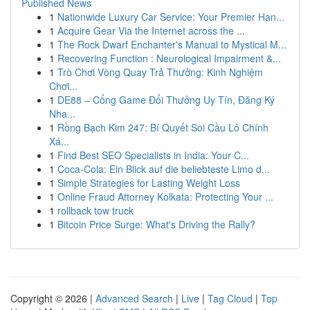
Published News
1
Nationwide Luxury Car Service: Your Premier Han...
1
Acquire Gear Via the Internet across the ...
1
The Rock Dwarf Enchanter's Manual to Mystical M...
1
Recovering Function : Neurological Impairment &...
1
Trò Chơi Vòng Quay Trả Thưởng: Kinh Nghiệm
Chơi...
1
DE88 – Cổng Game Đổi Thưởng Uy Tín, Đăng Ký
Nha...
1
Rồng Bạch Kim 247: Bí Quyết Soi Cầu Lô Chính
Xá...
1
Find Best SEO Specialists in India: Your C...
1
Coca-Cola: Ein Blick auf die beliebteste Limo d...
1
Simple Strategies for Lasting Weight Loss
1
Online Fraud Attorney Kolkata: Protecting Your ...
1
rollback tow truck
1
Bitcoin Price Surge: What's Driving the Rally?
Copyright © 2026 |
Advanced Search
|
Live
|
Tag Cloud
|
Top