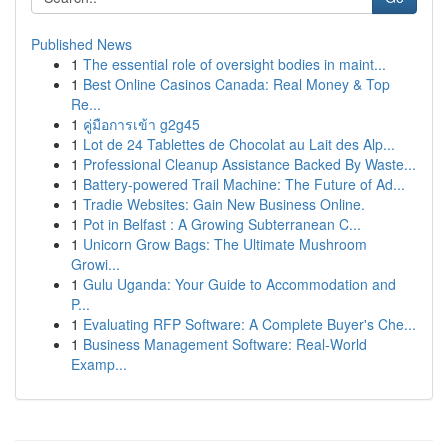
Published News
1
The essential role of oversight bodies in maint...
1
Best Online Casinos Canada: Real Money & Top
Re...
1
คู่มือการเข้า g2g45
1
Lot de 24 Tablettes de Chocolat au Lait des Alp...
1
Professional Cleanup Assistance Backed By Waste...
1
Battery-powered Trail Machine: The Future of Ad...
1
Tradie Websites: Gain New Business Online.
1
Pot in Belfast : A Growing Subterranean C...
1
Unicorn Grow Bags: The Ultimate Mushroom
Growi...
1
Gulu Uganda: Your Guide to Accommodation and
P...
1
Evaluating RFP Software: A Complete Buyer's Che...
1
Business Management Software: Real-World
Examp...