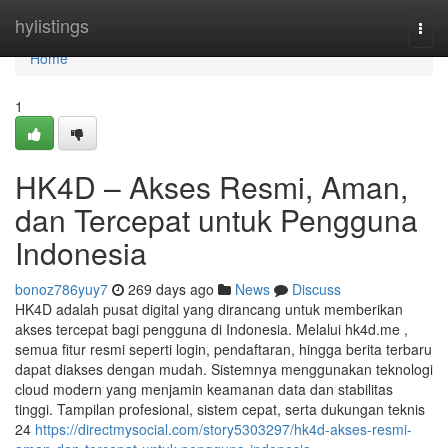
Home
hylistings
Togg
navi
Home
1
HK4D – Akses Resmi, Aman,
dan Tercepat untuk Pengguna
Indonesia
bonoz786yuy7
269 days ago
News
Discuss
HK4D adalah pusat digital yang dirancang untuk memberikan
akses tercepat bagi pengguna di Indonesia. Melalui hk4d.me ,
semua fitur resmi seperti login, pendaftaran, hingga berita terbaru
dapat diakses dengan mudah. Sistemnya menggunakan teknologi
cloud modern yang menjamin keamanan data dan stabilitas
tinggi. Tampilan profesional, sistem cepat, serta dukungan teknis
24
https://directmysocial.com/story5303297/hk4d-akses-resmi-