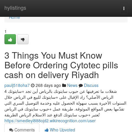
Home
hylistings
Togg
navi
Home
1
3 Things You Must Know
Before Ordering Cytotec pills
cash on delivery Riyadh
paulj518oha7
268 days ago
News
Discuss
4 شغلات ما تعرفينها عن حبوب سايتوتك بالرياض أين تجد +سايتوتك
الرياض الأصلي؟ زاد الإقبال على +سايتوتك للبيع في الرياض خلال
السنوات الأخيرة بسبب سهولة الحصول عليه وخدمة التوصيل السري التي
تقدّمها بعض المواقع الموثوقة. طريقة عمل +حبوب سايتوتك في الرياض
تُعتبر +حبوب سايتوتك الدفع عند الاستلام الرياض الطريقة
https://smedleyl888ojd2.wikirecognition.com/user
Comments
Who Upvoted