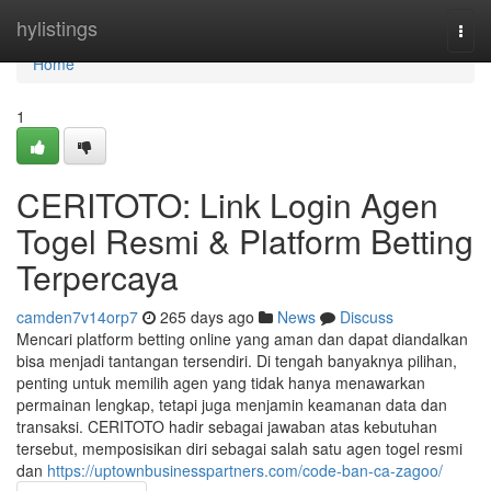
Home
hylistings
Togg
navi
Home
1
CERITOTO: Link Login Agen
Togel Resmi & Platform Betting
Terpercaya
camden7v14orp7
265 days ago
News
Discuss
Mencari platform betting online yang aman dan dapat diandalkan
bisa menjadi tantangan tersendiri. Di tengah banyaknya pilihan,
penting untuk memilih agen yang tidak hanya menawarkan
permainan lengkap, tetapi juga menjamin keamanan data dan
transaksi. CERITOTO hadir sebagai jawaban atas kebutuhan
tersebut, memposisikan diri sebagai salah satu agen togel resmi
dan
https://uptownbusinesspartners.com/code-ban-ca-zagoo/