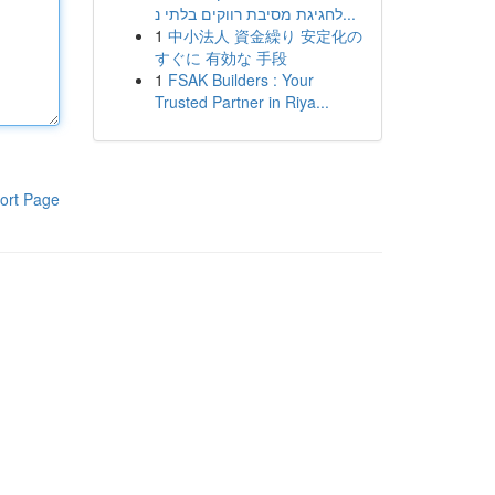
לחגיגת מסיבת רווקים בלתי נ...
1
中小法人 資金繰り 安定化の
すぐに 有効な 手段
1
FSAK Builders : Your
Trusted Partner in Riya...
ort Page