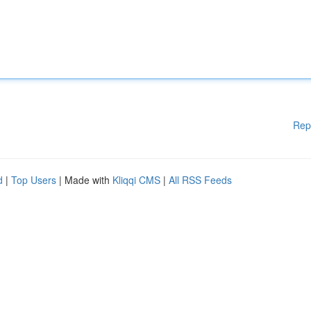
Rep
d
|
Top Users
| Made with
Kliqqi CMS
|
All RSS Feeds