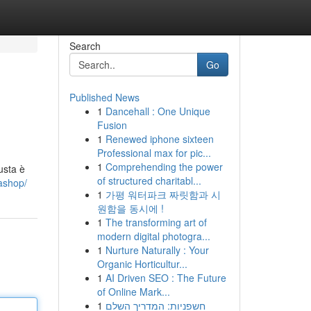
Search
Go
Published News
1
Dancehall : One Unique
Fusion
1
Renewed iphone sixteen
Professional max for pic...
1
Comprehending the power
usta è
of structured charitabl...
tashop/
1
가평 워터파크 짜릿함과 시
원함을 동시에 !
1
The transforming art of
modern digital photogra...
1
Nurture Naturally : Your
Organic Horticultur...
1
AI Driven SEO : The Future
of Online Mark...
1
חשפניות: המדריך השלם