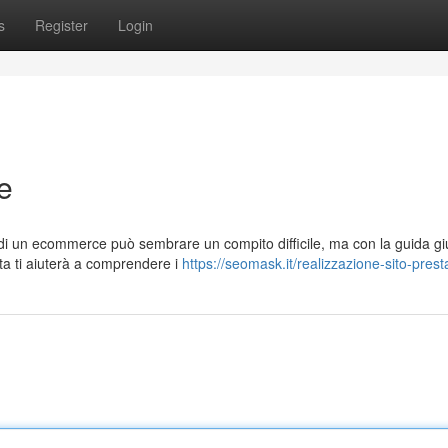
s
Register
Login
e
 di un ecommerce può sembrare un compito difficile, ma con la guida gi
ta ti aiuterà a comprendere i
https://seomask.it/realizzazione-sito-pres