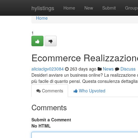
Home
hylistings
Home
New
Submit
Group
Home
1
Ecommerce Realizzazion
aliciaclgv023084
263 days ago
News
Discuss
Desideri avviare un business online? La realizzazione
più facile di quanto pensi. Questa consulenza dettaglia
Comments
Who Upvoted
Comments
Submit a Comment
No HTML