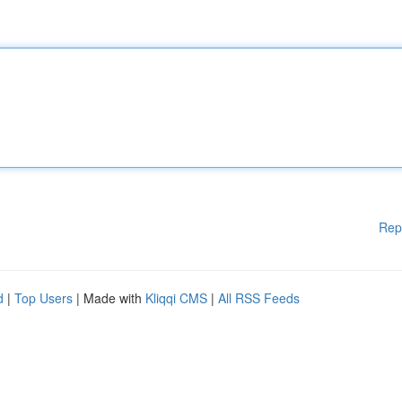
Rep
d
|
Top Users
| Made with
Kliqqi CMS
|
All RSS Feeds