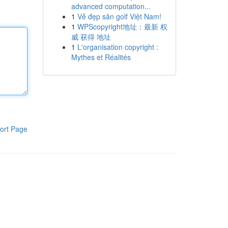
advanced computation...
1
Vẻ đẹp sân golf Việt Nam!
1
WPScopyright地址：最新 权
威 获得 地址
1
L'organisation copyright :
Mythes et Réalités
ort Page