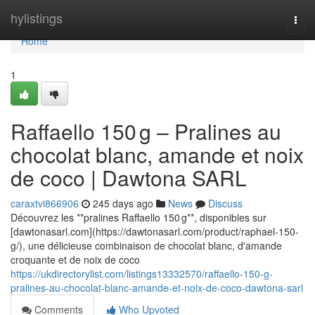
Home
hylistings
Togg
navi
Home
1
Raffaello 150 g – Pralines au
chocolat blanc, amande et noix
de coco | Dawtona SARL
caraxtvi866906
245 days ago
News
Discuss
Découvrez les **pralines Raffaello 150 g**, disponibles sur
[dawtonasarl.com](https://dawtonasarl.com/product/raphael-150-
g/), une délicieuse combinaison de chocolat blanc, d'amande
croquante et de noix de coco
https://ukdirectorylist.com/listings13332570/raffaello-150-g-
pralines-au-chocolat-blanc-amande-et-noix-de-coco-dawtona-sarl
Comments
Who Upvoted