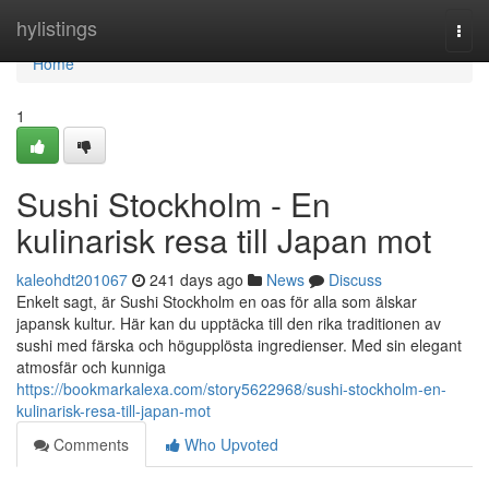
Home
hylistings
Togg
navi
Home
1
Sushi Stockholm - En
kulinarisk resa till Japan mot
kaleohdt201067
241 days ago
News
Discuss
Enkelt sagt, är Sushi Stockholm en oas för alla som älskar
japansk kultur. Här kan du upptäcka till den rika traditionen av
sushi med färska och högupplösta ingredienser. Med sin elegant
atmosfär och kunniga
https://bookmarkalexa.com/story5622968/sushi-stockholm-en-
kulinarisk-resa-till-japan-mot
Comments
Who Upvoted