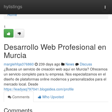
Home
hylistings
Togg
navi
Home
1
Desarrollo Web Profesional en
Murcia
margiehfqa376860
239 days ago
News
Discuss
¿Buscas un servicio de creación web aquí en Murcia? Ofrecemos
un servicio completo para tu empresa. Nos especializamos en el
diseño de plataformas online modernos y personalizados para el
mercado local. Desde
https://leadyaq797041.blogsidea.com/profile
Comments
Who Upvoted
Comments