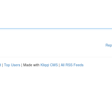
Rep
d
|
Top Users
| Made with
Kliqqi CMS
|
All RSS Feeds