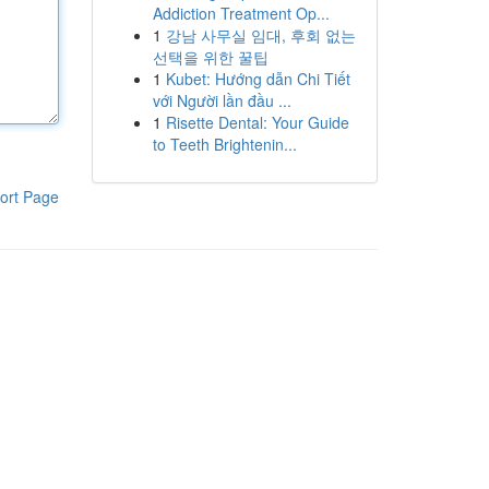
Addiction Treatment Op...
1
강남 사무실 임대, 후회 없는
선택을 위한 꿀팁
1
Kubet: Hướng dẫn Chi Tiết
với Người lần đầu ...
1
Risette Dental: Your Guide
to Teeth Brightenin...
ort Page