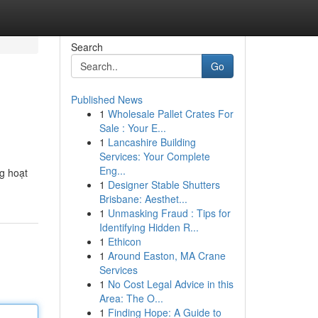
Search
Go
Published News
1
Wholesale Pallet Crates For
Sale : Your E...
1
Lancashire Building
Services: Your Complete
Eng...
ng hoạt
1
Designer Stable Shutters
Brisbane: Aesthet...
1
Unmasking Fraud : Tips for
Identifying Hidden R...
1
Ethicon
1
Around Easton, MA Crane
Services
1
No Cost Legal Advice in this
Area: The O...
1
Finding Hope: A Guide to