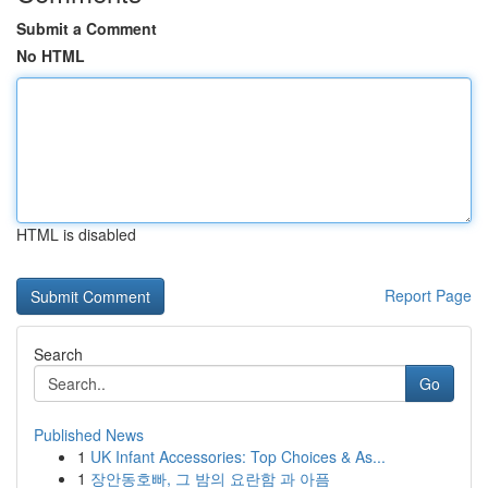
Submit a Comment
No HTML
HTML is disabled
Report Page
Search
Go
Published News
1
UK Infant Accessories: Top Choices & As...
1
장안동호빠, 그 밤의 요란함 과 아픔