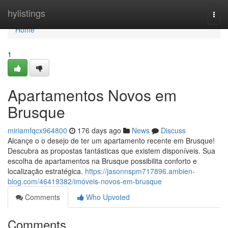
Home
hylistings
Togg
navi
Home
1
Apartamentos Novos em
Brusque
miriamfqcx964800
176 days ago
News
Discuss
Alcançe o o desejo de ter um apartamento recente em Brusque!
Descubra as propostas fantásticas que existem disponíveis. Sua
escolha de apartamentos na Brusque possibilita conforto e
localização estratégica.
https://jasonnspm717896.ambien-
blog.com/46419382/imóveis-novos-em-brusque
Comments
Who Upvoted
Comments