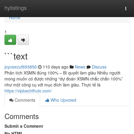
Home
hylistings
Togg
navi
Home
1
```text
joyceezuf693856
110 days ago
News
Discuss
Phân tích XSMN đúng 100% – Bí quyết làm giàu Nhiều người
mong muốn có được những “dự đoán XSMN chắc chắn 100%”
như một công cụ với mục đích làm giàu. Thực tế là
https://vipbachthulo.com/
Comments
Who Upvoted
Comments
Submit a Comment
No HTML