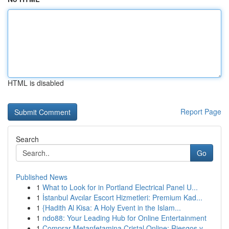
HTML is disabled
Report Page
Search
Go
Published News
1
What to Look for in Portland Electrical Panel U...
1
İstanbul Avcılar Escort Hizmetleri: Premium Kad...
1
{Hadith Al Kisa: A Holy Event in the Islam...
1
ndo88: Your Leading Hub for Online Entertainment
1
Comprar Metanfetamina Cristal Online: Riesgos y...