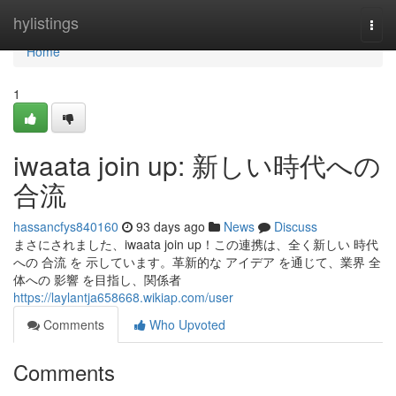
Home
hylistings
Togg
navi
Home
1
iwaata join up: 新しい時代への
合流
hassancfys840160
93 days ago
News
Discuss
まさにされました、iwaata join up！この連携は、全く新しい 時代
への 合流 を 示しています。革新的な アイデア を通じて、業界 全
体への 影響 を目指し、関係者
https://laylantja658668.wikiap.com/user
Comments
Who Upvoted
Comments