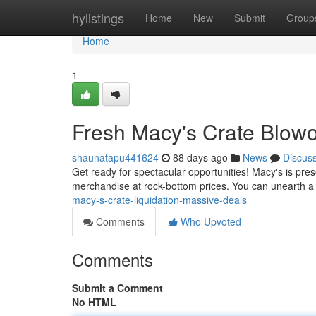
Home
hylistings
Home
New
Submit
Group
Home
1
Fresh Macy's Crate Blowo
shaunatapu441624
88 days ago
News
Discus
Get ready for spectacular opportunities! Macy's is presen
merchandise at rock-bottom prices. You can unearth a 
macy-s-crate-liquidation-massive-deals
Comments
Who Upvoted
Comments
Submit a Comment
No HTML