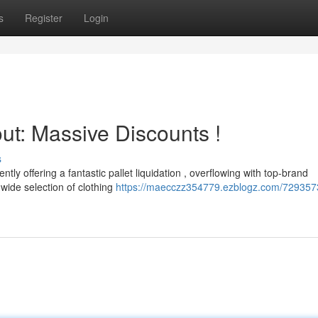
s
Register
Login
ut: Massive Discounts !
s
tly offering a fantastic pallet liquidation , overflowing with top-brand
wide selection of clothing
https://maecczz354779.ezblogz.com/729357