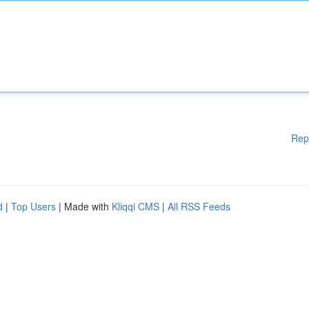
Rep
d
|
Top Users
| Made with
Kliqqi CMS
|
All RSS Feeds