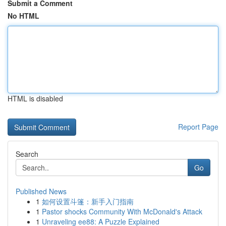
Submit a Comment
No HTML
HTML is disabled
Report Page
Search
Go
Published News
1
如何设置斗篷：新手入门指南
1
Pastor shocks Community With McDonald's Attack
1
Unraveling ee88: A Puzzle Explained