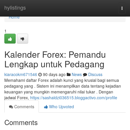
Home
hylistings
Togg
navi
Home
1
Kalender Forex: Pemandu
Lengkap untuk Pedagang
kiaracokm671546
90 days ago
News
Discuss
Memahami daftar Forex adalah kunci yang krusial bagi semua
pedagang yang . Sistem ini menampilkan data tentang kejadian
keuangan yang mungkin memengaruhi nilai tukar . Dengan
jadwal Forex,
https://sashaldzi036515.bloggactivo.com/profile
Comments
Who Upvoted
Comments