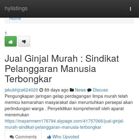
Home
hylistings
Togg
navi
Home
1
Jual Ginjal Murah : Sindikat
Pelanggaran Manusia
Terbongkar
jakubhjza624020
89 days ago
News
Discuss
Pengungkapan jaringan gelap perdagangan limpa murah telah
memicu kemarahan masyarakat dan meruntuhkan persepsi akan
perlindungan warga . Penyelidikan komprehensif oleh aparat
menemukan
https://mayarmwm176794.slypage.com/41757066/jual-ginjal-
murah-sindikat-pelanggaran-manusia-terbongkar
Comments
Who Upvoted