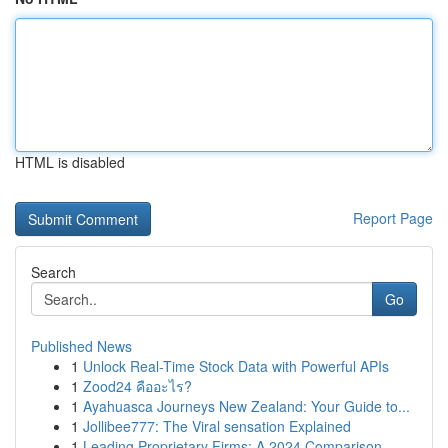
HTML is disabled
Report Page
Search
Go
Published News
1
Unlock Real-Time Stock Data with Powerful APIs
1
Zood24 คืออะไร?
1
Ayahuasca Journeys New Zealand: Your Guide to...
1
Jollibee777: The Viral sensation Explained
1
Leading Proprietary Firms: A 2024 Comparison