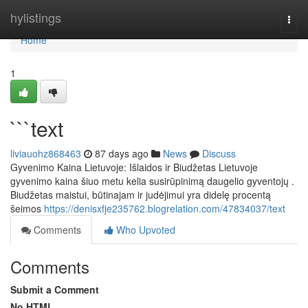
Home
hylistings
Togg
navi
Home
1
```text
liviauohz868463
87 days ago
News
Discuss
Gyvenimo Kaina Lietuvoje: Išlaidos ir Biudžetas Lietuvoje
gyvenimo kaina šiuo metu kelia susirūpinimą daugelio gyventojų .
Biudžetas maistui, būtinajam ir judėjimui yra didelę procentą
šeimos
https://denisxfje235762.blogrelation.com/47834037/text
Comments
Who Upvoted
Comments
Submit a Comment
No HTML