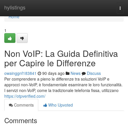
Home
hylistings
Togg
navi
Home
1
Non VoIP: La Guida Definitiva
per Capire le Differenze
owainggnf183841
90 days ago
News
Discuss
Per comprendere a pieno le differenze tra soluzioni VoIP e
approcci non-VoIP, è fondamentale esaminare le loro funzionalità.
I servizi non-VoIP, come la tradizionale telefonia fissa, utilizzano
https://otpverified.com/
Comments
Who Upvoted
Comments