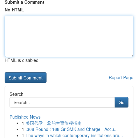
Submit a Comment
No HTML
HTML is disabled
Report Page
Search
Go
Published News
1
美国代孕：您的生育旅程指南
1
.308 Round : 168 Gr SMK and Charge - Accu...
1
The ways in which contemporary institutions are...