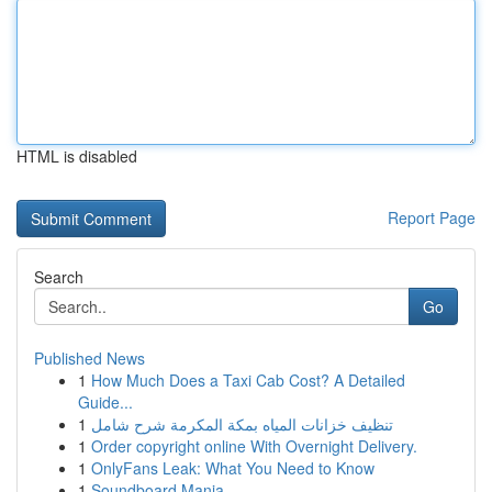
HTML is disabled
Report Page
Search
Go
Published News
1
How Much Does a Taxi Cab Cost? A Detailed
Guide...
1
تنظيف خزانات المياه بمكة المكرمة شرح شامل
1
Order copyright online With Overnight Delivery.
1
OnlyFans Leak: What You Need to Know
1
Soundboard Mania