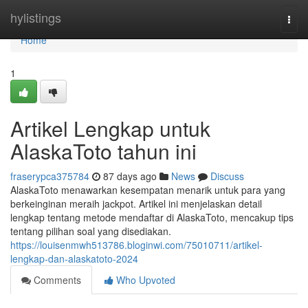
Home
hylistings
Togg
navi
Home
1
Artikel Lengkap untuk
AlaskaToto tahun ini
fraserypca375784
87 days ago
News
Discuss
AlaskaToto menawarkan kesempatan menarik untuk para yang
berkeinginan meraih jackpot. Artikel ini menjelaskan detail
lengkap tentang metode mendaftar di AlaskaToto, mencakup tips
tentang pilihan soal yang disediakan.
https://louisenmwh513786.bloginwi.com/75010711/artikel-
lengkap-dan-alaskatoto-2024
Comments
Who Upvoted