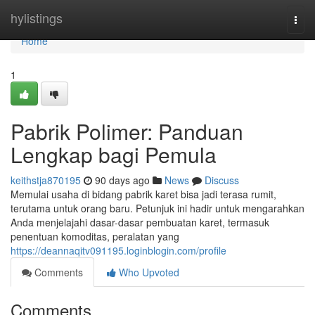
Home
hylistings
Togg
navi
Home
1
Pabrik Polimer: Panduan
Lengkap bagi Pemula
keithstja870195
90 days ago
News
Discuss
Memulai usaha di bidang pabrik karet bisa jadi terasa rumit,
terutama untuk orang baru. Petunjuk ini hadir untuk mengarahkan
Anda menjelajahi dasar-dasar pembuatan karet, termasuk
penentuan komoditas, peralatan yang
https://deannaqitv091195.loginblogin.com/profile
Comments
Who Upvoted
Comments