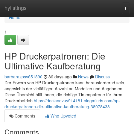
Home
hylistings
Togg
navi
Home
1
HP Druckerpatronen: Die
Ultimative Kaufberatung
barbarazpsv651890
86 days ago
News
Discuss
Der Erwerb von HP Druckerpatronen kann herausfordernd sein,
angesichts der vielfältigen Anzahl an Modellen und Angeboten .
Diese Übersicht hilft Ihnen, die richtige Tintenpatrone für Ihren
Druckerbetrieb
https://declandvuy914181.blogminds.com/hp-
druckerpatronen-die-ultimative-kaufberatung-38078438
Comments
Who Upvoted
Comments