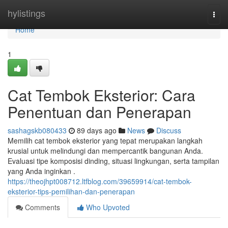
Home
hylistings
Togg
navi
Home
1
Cat Tembok Eksterior: Cara
Penentuan dan Penerapan
sashagskb080433
89 days ago
News
Discuss
Memilih cat tembok eksterior yang tepat merupakan langkah
krusial untuk melindungi dan mempercantik bangunan Anda.
Evaluasi tipe komposisi dinding, situasi lingkungan, serta tampilan
yang Anda inginkan .
https://theojhpt008712.ltfblog.com/39659914/cat-tembok-
eksterior-tips-pemilihan-dan-penerapan
Comments
Who Upvoted