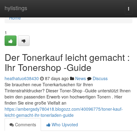
Home
hylistings
Togg
navi
Home
1
Der Tonerkauf leicht gemacht :
Ihr Tonershop -Guide
heathatuo638430
87 days ago
News
Discuss
Sie brauchen neue Tonerkartuschen für Ihren
Tintenstrahldrucker? Dieser Toner-Shop -Guide unterstützt Ihnen
beim den passenden Erwerb von hochwertigen Tonern . Hier
finden Sie eine große Vielfalt an
https://ambergsdy780418.blogozz.com/40096775/toner-kauf-
leicht-gemacht-ihr-tonerladen-guide
Comments
Who Upvoted