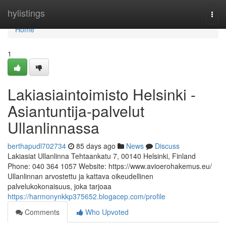
Home
hylistings
Togg
navi
Home
1
Lakiasiaintoimisto Helsinki -
Asiantuntija-palvelut
Ullanlinnassa
berthapudl702734
85 days ago
News
Discuss
Lakiasiat Ullanlinna Tehtaankatu 7, 00140 Helsinki, Finland
Phone: 040 364 1057 Website: https://www.avioerohakemus.eu/
Ullanlinnan arvostettu ja kattava oikeudellinen
palvelukokonaisuus, joka tarjoaa
https://harmonynkkp375652.blogacep.com/profile
Comments
Who Upvoted