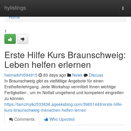
Home
hylistings
Togg
navi
Home
1
Erste Hilfe Kurs Braunschweig:
Leben helfen erlernen
haimadvhi594915
83 days ago
News
Discuss
In Braunschweig gibt es vielfältige Angebote für einen
Ersthelferlehrgang. Jede Workshop vermittelt Ihnen wichtige
Fertigkeiten , um im Notfall umgehend und kompetent eingreifen
zu können.
https://tamzinyikz533836.ageeksblog.com/39651449/erste-hilfe-
kurs-braunschweig-menschen-helfen-lernen
Comments
Who Upvoted