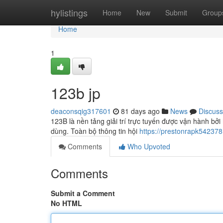
Home
hylistings
Home
New
Submit
Group
Home
1
123b jp
deaconsqig317601
81 days ago
News
Discuss
123B là nền tảng giải trí trực tuyến được vận hành bởi
dùng. Toàn bộ thông tin hội
https://prestonrapk54237
Comments
Who Upvoted
Comments
Submit a Comment
No HTML