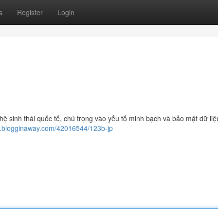
s
Register
Login
 hệ sinh thái quốc tế, chú trọng vào yếu tố minh bạch và bảo mật dữ li
8.blogginaway.com/42016544/123b-jp