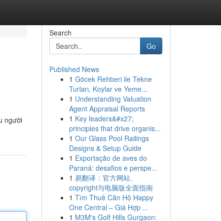
Search
Go
Published News
1
Göcek Rehberi ile Tekne
Turları, Koylar ve Yeme...
1
Understanding Valuation
Agent Appraisal Reports
1
Key leaders&#x27;
ệu người
principles that drive organis...
1
Our Glass Pool Railings
Designs & Setup Guide
1
Exportação de aves do
Paraná: desafios e perspe...
1
易翻译：官方网站、
copyright与电脑版全面指南
1
Tìm Thuê Căn Hộ Happy
One Central – Giá Hợp ...
1
M3M's Golf Hills Gurgaon: