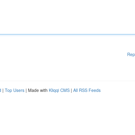
Rep
d
|
Top Users
| Made with
Kliqqi CMS
|
All RSS Feeds