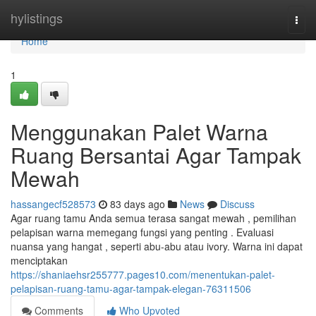
Home
hylistings
Togg
navi
Home
1
Menggunakan Palet Warna
Ruang Bersantai Agar Tampak
Mewah
hassangecf528573
83 days ago
News
Discuss
Agar ruang tamu Anda semua terasa sangat mewah , pemilihan
pelapisan warna memegang fungsi yang penting . Evaluasi
nuansa yang hangat , seperti abu-abu atau ivory. Warna ini dapat
menciptakan
https://shaniaehsr255777.pages10.com/menentukan-palet-
pelapisan-ruang-tamu-agar-tampak-elegan-76311506
Comments
Who Upvoted