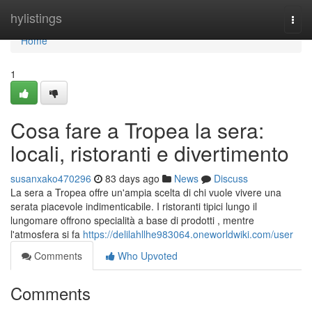
Home
hylistings
Togg
navi
Home
1
Cosa fare a Tropea la sera:
locali, ristoranti e divertimento
susanxako470296
83 days ago
News
Discuss
La sera a Tropea offre un'ampia scelta di chi vuole vivere una
serata piacevole indimenticabile. I ristoranti tipici lungo il
lungomare offrono specialità a base di prodotti , mentre
l'atmosfera si fa
https://delilahllhe983064.oneworldwiki.com/user
Comments
Who Upvoted
Comments