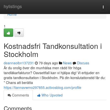
Home
hylistings
Togg
navi
Home
1
Kostnadsfri Tandkonsultation i
Stockholm
deannaoibn137231
79 days ago
News
Discuss
Är du orolig över din munhälsa men rädd för höga
tandläkarfakturor? Oavsettfall kan vi hjälpa dig! Vi erbjuder en
gratis tandkonsultation i Stockholm. På din konslutationstid får du:
* Chans att berätta
https://tiannavwmo297855.activosblog.com/profile
Comments
Who Upvoted
Comments