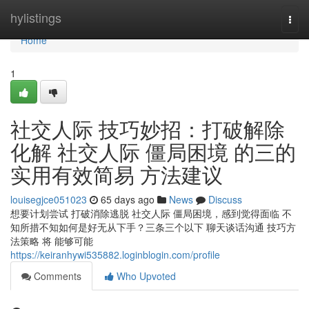
Home
hylistings
Togg
navi
Home
1
社交人际 技巧妙招：打破解除
化解 社交人际 僵局困境 的三的
实用有效简易 方法建议
louisegjce051023
65 days ago
News
Discuss
想要计划尝试 打破消除逃脱 社交人际 僵局困境，感到觉得面临 不
知所措不知如何是好无从下手？三条三个以下 聊天谈话沟通 技巧方
法策略 将 能够可能
https://keiranhywi535882.loginblogin.com/profile
Comments
Who Upvoted