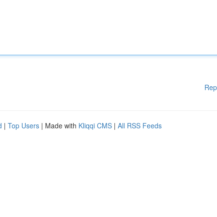
Rep
d
|
Top Users
| Made with
Kliqqi CMS
|
All RSS Feeds