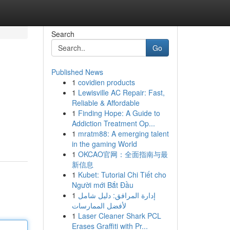
Search
Go
Published News
1
covidien products
1
Lewisville AC Repair: Fast,
Reliable & Affordable
1
Finding Hope: A Guide to
Addiction Treatment Op...
1
mratm88: A emerging talent
in the gaming World
1
OKCAO官网：全面指南与最
新信息
1
Kubet: Tutorial Chi Tiết cho
Người mới Bắt Đầu
1
إدارة المرافق: دليل شامل
لأفضل الممارسات
1
Laser Cleaner Shark PCL
Erases Graffiti with Pr...