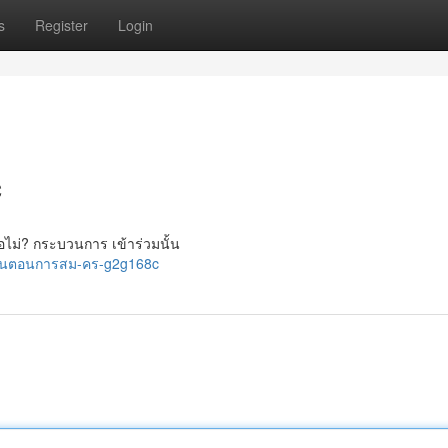
s
Register
Login
c
อไม่? กระบวนการ เข้าร่วมนั้น
ข-นตอนการสม-คร-g2g168c