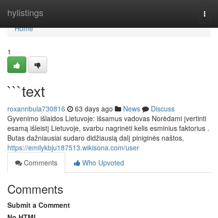
Home
hylistings
Togg
navi
Home
1
```text
roxannbula730816
63 days ago
News
Discuss
Gyvenimo išlaidos Lietuvoje: išsamus vadovas Norėdami įvertinti
esamą išleistį Lietuvoje, svarbu nagrinėti kelis esminius faktorius .
Butas dažniausiai sudaro didžiausią dalį piniginės naštos,
https://emilykbju187513.wikisona.com/user
Comments
Who Upvoted
Comments
Submit a Comment
No HTML