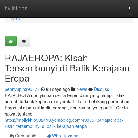
Home
hylistings
Togg
navi
Home
1
RAJAEROPA: Kisah
Tersembunyi di Balik Kerajaan
Eropa
pennyupjn395872
63 days ago
News
Discuss
RAJAEROPA menyimpan cerita terpendam yang hampir tidak
pernah terkuak kepada masyarakat . Latar belakang peradaban
Eropa ini dipenuhi intrik, perang , dan roman yang pelik . Cerita
rakyat tentang
https://mollykhib992493.yomoblog.com/49005784/rajaeropa-
kisah-tersembunyi-di-balik-kerajaan-eropa
Comments
Who Upvoted