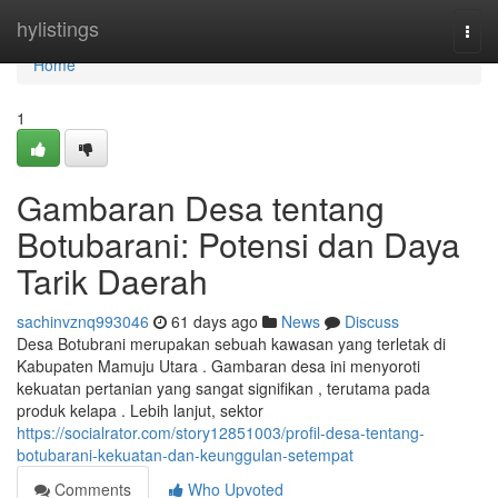
Home
hylistings
Togg
navi
Home
1
Gambaran Desa tentang
Botubarani: Potensi dan Daya
Tarik Daerah
sachinvznq993046
61 days ago
News
Discuss
Desa Botubrani merupakan sebuah kawasan yang terletak di
Kabupaten Mamuju Utara . Gambaran desa ini menyoroti
kekuatan pertanian yang sangat signifikan , terutama pada
produk kelapa . Lebih lanjut, sektor
https://socialrator.com/story12851003/profil-desa-tentang-
botubarani-kekuatan-dan-keunggulan-setempat
Comments
Who Upvoted