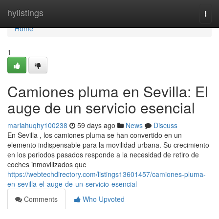
Home
hylistings
Togg
navi
Home
1
Camiones pluma en Sevilla: El
auge de un servicio esencial
mariahuqhy100238
59 days ago
News
Discuss
En Sevilla , los camiones pluma se han convertido en un
elemento indispensable para la movilidad urbana. Su crecimiento
en los periodos pasados responde a la necesidad de retiro de
coches inmovilizados que
https://webtechdirectory.com/listings13601457/camiones-pluma-
en-sevilla-el-auge-de-un-servicio-esencial
Comments
Who Upvoted