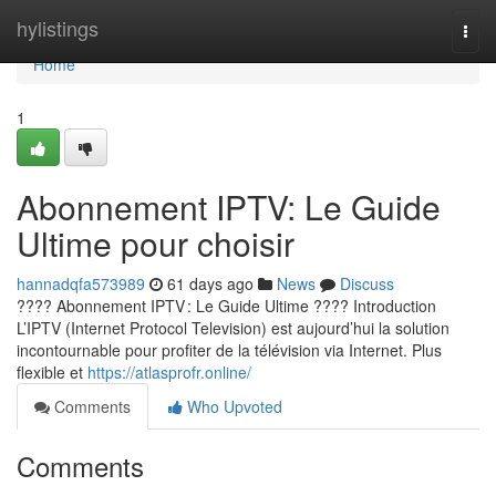
Home
hylistings
Togg
navi
Home
1
Abonnement IPTV: Le Guide
Ultime pour choisir
hannadqfa573989
61 days ago
News
Discuss
???? Abonnement IPTV : Le Guide Ultime ???? Introduction
L’IPTV (Internet Protocol Television) est aujourd’hui la solution
incontournable pour profiter de la télévision via Internet. Plus
flexible et
https://atlasprofr.online/
Comments
Who Upvoted
Comments