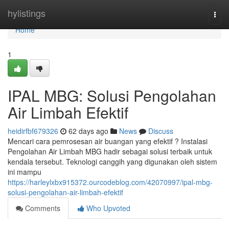
Home
hylistings
Togg
navi
Home
1
IPAL MBG: Solusi Pengolahan
Air Limbah Efektif
heidirfbf679326
62 days ago
News
Discuss
Mencari cara pemrosesan air buangan yang efektif ? Instalasi
Pengolahan Air Limbah MBG hadir sebagai solusi terbaik untuk
kendala tersebut. Teknologi canggih yang digunakan oleh sistem
ini mampu
https://harleylxbx915372.ourcodeblog.com/42070997/ipal-mbg-
solusi-pengolahan-air-limbah-efektif
Comments
Who Upvoted