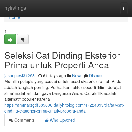
Home
hylistings
Togg
navi
Home
1
Seleksi Cat Dinding Eksterior
Prima untuk Properti Anda
jasonpewi312981
61 days ago
News
Discuss
Memilih pelapis yang sesuai untuk fasad eksterior rumah Anda
adalah langkah penting. Perhatikan faktor seperti iklim, derajat
sinar matahari, dan gaya bangunan Anda. Cat akrilik adalah
alternatif populer karena
https://ammarzgdf585896.dailyhitblog.com/47224399/daftar-cat-
dinding-eksterior-prima-untuk-properti-anda
Comments
Who Upvoted