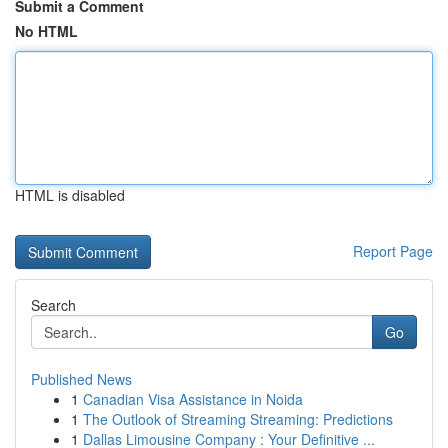
Submit a Comment
No HTML
HTML is disabled
Report Page
Search
Go
Published News
1
Canadian Visa Assistance in Noida
1
The Outlook of Streaming Streaming: Predictions
1
Dallas Limousine Company : Your Definitive ...