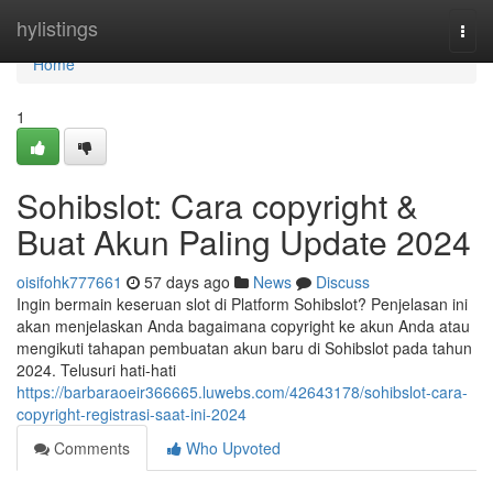
Home
hylistings
Togg
navi
Home
1
Sohibslot: Cara copyright &
Buat Akun Paling Update 2024
oisifohk777661
57 days ago
News
Discuss
Ingin bermain keseruan slot di Platform Sohibslot? Penjelasan ini
akan menjelaskan Anda bagaimana copyright ke akun Anda atau
mengikuti tahapan pembuatan akun baru di Sohibslot pada tahun
2024. Telusuri hati-hati
https://barbaraoeir366665.luwebs.com/42643178/sohibslot-cara-
copyright-registrasi-saat-ini-2024
Comments
Who Upvoted