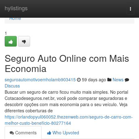
Home
hylistings
Togg
navi
Home
1
Seguro Auto Online com Mais
Economia
seguroautomotivoemholamb903415
59 days ago
News
Discuss
Buscar um seguro de carro ficou muito mais simples. No portal
Cotacaodeseguros.net.br, você pode comparar seguradoras e
descobrir opções com mais economia para o seu veículo. Veja
diferentes coberturas de
https://orlandopyul060052.thezenweb.com/seguro-de-carro-com-
melhor-custo-benefício-80277164
Comments
Who Upvoted