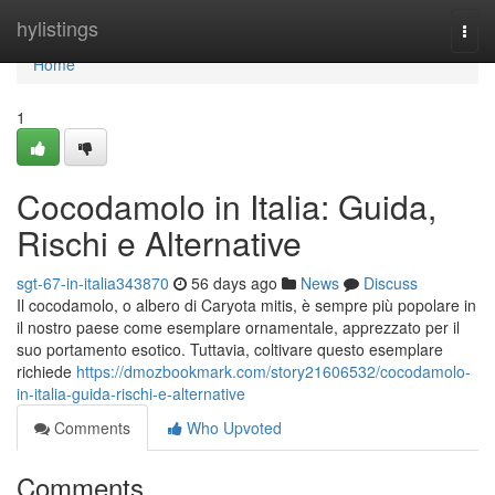
Home
hylistings
Togg
navi
Home
1
Cocodamolo in Italia: Guida,
Rischi e Alternative
sgt-67-in-italia343870
56 days ago
News
Discuss
Il cocodamolo, o albero di Caryota mitis, è sempre più popolare in
il nostro paese come esemplare ornamentale, apprezzato per il
suo portamento esotico. Tuttavia, coltivare questo esemplare
richiede
https://dmozbookmark.com/story21606532/cocodamolo-
in-italia-guida-rischi-e-alternative
Comments
Who Upvoted
Comments