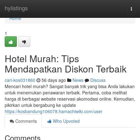
Home
hylistings
Togg
navi
Home
1
Hotel Murah: Tips
Mendapatkan Diskon Terbaik
cari-kos031860
56 days ago
News
Discuss
Mencari hotel murah? Sangat banyak trik yang bisa Anda lakukan
untuk menemukan penawaran terbaik. Pertama, coba melihat
harga di berbagai website reservasi akomodasi online. Kemudian,
pikirkan untuk bergabung ke update
https://kosbandung106078.hamachiwiki.com/user
Comments
Who Upvoted
Comments