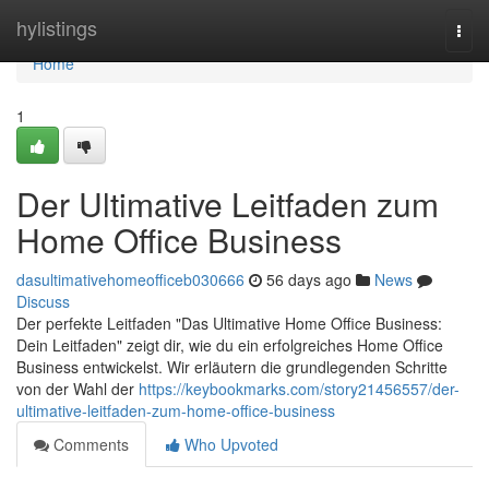
Home
hylistings
Togg
navi
Home
1
Der Ultimative Leitfaden zum
Home Office Business
dasultimativehomeofficeb030666
56 days ago
News
Discuss
Der perfekte Leitfaden "Das Ultimative Home Office Business:
Dein Leitfaden" zeigt dir, wie du ein erfolgreiches Home Office
Business entwickelst. Wir erläutern die grundlegenden Schritte
von der Wahl der
https://keybookmarks.com/story21456557/der-
ultimative-leitfaden-zum-home-office-business
Comments
Who Upvoted