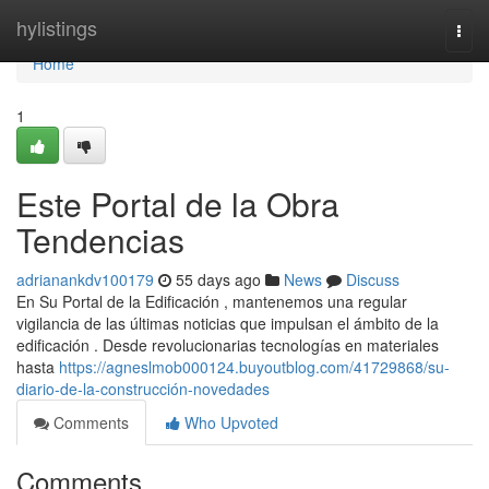
Home
hylistings
Togg
navi
Home
1
Este Portal de la Obra
Tendencias
adrianankdv100179
55 days ago
News
Discuss
En Su Portal de la Edificación , mantenemos una regular
vigilancia de las últimas noticias que impulsan el ámbito de la
edificación . Desde revolucionarias tecnologías en materiales
hasta
https://agneslmob000124.buyoutblog.com/41729868/su-
diario-de-la-construcción-novedades
Comments
Who Upvoted
Comments